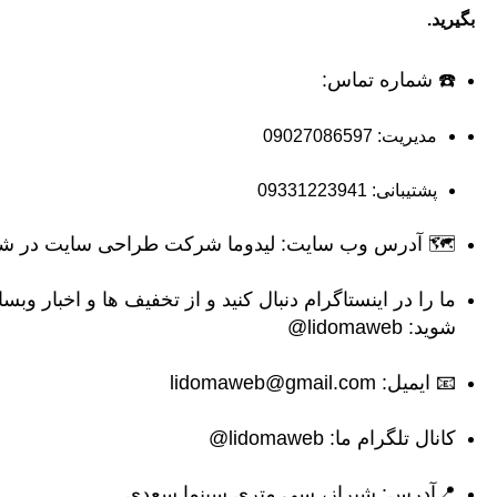
بگیرید.
☎️ شماره تماس:
مدیریت:
09027086597
پشتیبانی:
09331223941
🗺 آدرس وب سایت: لیدوما
شرکت طراحی سایت در شی
ما را در اینستاگرام دنبال کنید و از تخفیف ها و اخبار وبسا
شوید:
lidomaweb@
📧 ایمیل:
lidomaweb@gmail.com
کانال تلگرام ما:
lidomaweb@
📍آدرس: شیراز، سی متری سینما سعدی