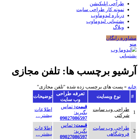
طراحی اپلیکیشن
نمونه کار طراحی سایت
درباره لیدوماوب
پشتیبانی لیدوماوب
وبلاگ
مشاوره رایگان
منو
پشتیبانی
آرشیو برچسب ها: تلفن مجازی
خانه
»
پست های برچسب زده شده "تلفن مجازی"
تعرفه طراحی
#
نوع وبسایت
توضیحات
وب سایت
قیمت:
تماس
طراحی وب سایت
اطلاعات
1
بگیرید:
شرکتی
بیشتر…
09027086597
قیمت:
تماس
طراحی وب سایت
اطلاعات
2
بگیرید:
فروشگاهی
بیشتر…
09027086597