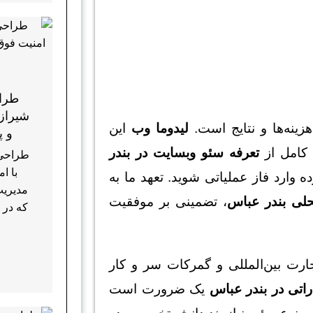
طرا
شیراز؛
زینه‌ها و نتایج است.
لیدوما وب
این
و پ
 کامل از
تعرفه سئو وبسایت در بندر
طراحی
با ا
ه وارد فاز عملیاتی شوید. تعهد ما به
مدیریت
لی بندر عباس
، تضمینی بر موفقیت
که در 
جارت بین‌المللی و گمرکات سر و کار
اتی در بندر عباس
یک ضرورت است