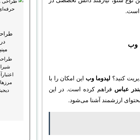
ین نوع سئو، نیازمند دانش تخصصی در
 است.
طراحی
در 
 وب
مینی
طراحی
شیراز
اعتبارآ
دیریت کنید؟
لیدوما وب
این امکان را با
مرزها
ندر عباس
فراهم کرده است. در این
دیجیت
 محتوای ارزشمند آشنا می‌شود.