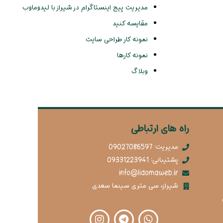
مدیریت پیج اینستاگرام در شیراز با لیدوماوب
مقایسه کنید
نمونه کار طراحی سایت
نمونه کارها
وبلاگ
راه های ارتباطی
مدیریت: 09027086597
پشتیبانی: 09331223941
info@lidomaweb.ir
شیراز، سی متری سینما سعدی